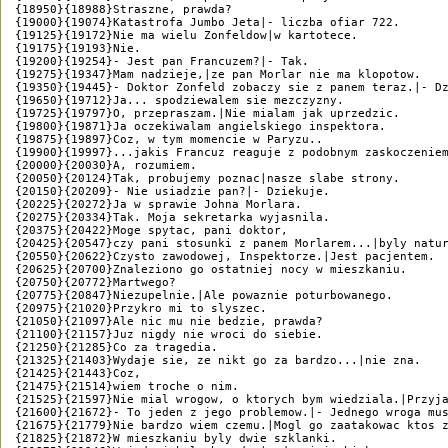
{18950}{18988}Straszne, prawda?

{19000}{19074}Katastrofa Jumbo Jeta|- liczba ofiar 722.

{19125}{19172}Nie ma wielu Zonfeldow|w kartotece.

{19175}{19193}Nie.

{19200}{19254}- Jest pan Francuzem?|- Tak.

{19275}{19347}Mam nadzieje,|ze pan Morlar nie ma klopotow.

{19350}{19445}- Doktor Zonfeld zobaczy sie z panem teraz.|- Dz
{19650}{19712}Ja... spodziewalem sie mezczyzny.

{19725}{19797}O, przepraszam.|Nie mialam jak uprzedzic.

{19800}{19871}Ja oczekiwalam angielskiego inspektora.

{19875}{19897}Coz, w tym momencie w Paryzu..

{19900}{19997}...jakis Francuz reaguje z podobnym zaskoczeniem
{20000}{20030}A, rozumiem.

{20050}{20124}Tak, probujemy poznac|nasze slabe strony.

{20150}{20209}- Nie usiadzie pan?|- Dziekuje.

{20225}{20272}Ja w sprawie Johna Morlara.

{20275}{20334}Tak. Moja sekretarka wyjasnila.

{20375}{20422}Moge spytac, pani doktor,

{20425}{20547}czy pani stosunki z panem Morlarem...|byly natur
{20550}{20622}Czysto zawodowej, Inspektorze.|Jest pacjentem.

{20625}{20700}Znaleziono go ostatniej nocy w mieszkaniu.

{20750}{20772}Martwego?

{20775}{20847}Niezupelnie.|Ale powaznie poturbowanego.

{20975}{21020}Przykro mi to slyszec.

{21050}{21097}Ale nic mu nie bedzie, prawda?

{21100}{21157}Juz nigdy nie wroci do siebie.

{21250}{21285}Co za tragedia.

{21325}{21403}Wydaje sie, ze nikt go za bardzo...|nie zna.

{21425}{21443}Coz,

{21475}{21514}wiem troche o nim.

{21525}{21597}Nie mial wrogow, o ktorych bym wiedziala.|Przyja
{21600}{21672}- To jeden z jego problemow.|- Jednego wroga mus
{21675}{21779}Nie bardzo wiem czemu.|Mogl go zaatakowac ktos z
{21825}{21872}W mieszkaniu byly dwie szklanki.
