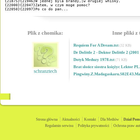
{21875}{21946}W jednej byla brandy,|w drugiej whisky.

{22000}{22047}Zatem, w czym moge pomoc?

{22050}{22097}Po co do pan...
Plik z chomika:
Inne pliki z
Requiem For A Dream.txt
(32 KB)
Dr Dolittle 2 - Doktor Dolittle 2 (200
Dotyk Meduzy 1978.txt
(71 KB)
Brat słońce siostra księżyc Lektor P
schranztech
Pingwiny.Z.Madagaskaru.S02E43.Mau
Strona główna
Aktualności
Kontakt
Dla Mediów
Dział
Pom
Regulamin serwisu
Polityka prywatności
Ochrona praw aut