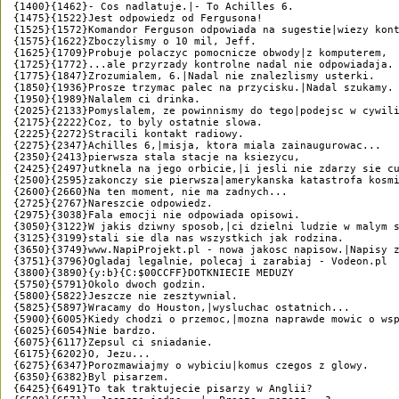
{1400}{1462}- Cos nadlatuje.|- To Achilles 6.

{1475}{1522}Jest odpowiedz od Fergusona!

{1525}{1572}Komandor Ferguson odpowiada na sugestie|wiezy kont
{1575}{1622}Zboczylismy o 10 mil, Jeff.

{1625}{1709}Probuje polaczyc pomocnicze obwody|z komputerem,

{1725}{1772}...ale przyrzady kontrolne nadal nie odpowiadaja.

{1775}{1847}Zrozumialem, 6.|Nadal nie znalezlismy usterki.

{1850}{1936}Prosze trzymac palec na przycisku.|Nadal szukamy.

{1950}{1989}Nalalem ci drinka.

{2025}{2133}Pomyslalem, ze powinnismy do tego|podejsc w cywili
{2175}{2222}Coz, to byly ostatnie slowa.

{2225}{2272}Stracili kontakt radiowy.

{2275}{2347}Achilles 6,|misja, ktora miala zainaugurowac...

{2350}{2413}pierwsza stala stacje na ksiezycu,

{2425}{2497}utknela na jego orbicie,|i jesli nie zdarzy sie cu
{2500}{2595}zakonczy sie pierwsza|amerykanska katastrofa kosmi
{2600}{2660}Na ten moment, nie ma zadnych...

{2725}{2767}Nareszcie odpowiedz.

{2975}{3038}Fala emocji nie odpowiada opisowi.

{3050}{3122}W jakis dziwny sposob,|ci dzielni ludzie w malym s
{3125}{3199}stali sie dla nas wszystkich jak rodzina.

{3650}{3749}www.NapiProjekt.pl - nowa jakosc napisow.|Napisy z
{3751}{3796}Ogladaj legalnie, polecaj i zarabiaj - Vodeon.pl

{3800}{3890}{y:b}{C:$00CCFF}DOTKNIECIE MEDUZY

{5750}{5791}Okolo dwoch godzin.

{5800}{5822}Jeszcze nie zesztywnial.

{5825}{5897}Wracamy do Houston,|wysluchac ostatnich...

{5900}{6005}Kiedy chodzi o przemoc,|mozna naprawde mowic o wsp
{6025}{6054}Nie bardzo.

{6075}{6117}Zepsul ci sniadanie.

{6175}{6202}O, Jezu...

{6275}{6347}Porozmawiajmy o wybiciu|komus czegos z glowy.

{6350}{6382}Byl pisarzem.

{6425}{6491}To tak traktujecie pisarzy w Anglii?
