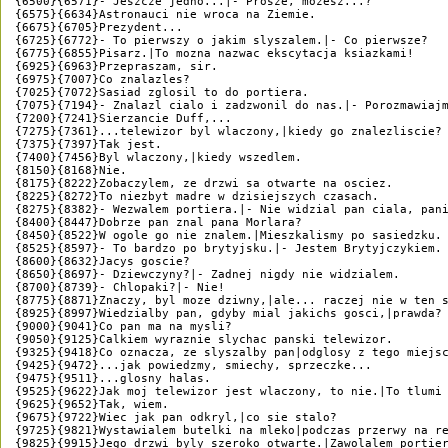
{6500}{6571}- Jeszcze jedno...|- Prosze, mozesz...?

{6575}{6634}Astronauci nie wroca na Ziemie.

{6675}{6705}Prezydent...

{6725}{6772}- To pierwszy o jakim slyszalem.|- Co pierwsze?

{6775}{6855}Pisarz.|To mozna nazwac ekscytacja ksiazkami!

{6925}{6963}Przepraszam, sir.

{6975}{7007}Co znalazles?

{7025}{7072}Sasiad zglosil to do portiera.

{7075}{7194}- Znalazl cialo i zadzwonil do nas.|- Porozmawiajm
{7200}{7241}Sierzancie Duff,...

{7275}{7361}...telewizor byl wlaczony,|kiedy go znalezliscie?

{7375}{7397}Tak jest.

{7400}{7456}Byl wlaczony,|kiedy wszedlem.

{8150}{8168}Nie.

{8175}{8222}Zobaczylem, ze drzwi sa otwarte na osciez.

{8225}{8272}To niezbyt madre w dzisiejszych czasach.

{8275}{8382}- Wezwalem portiera.|- Nie widzial pan ciala, pani
{8400}{8447}Dobrze pan znal pana Morlara?

{8450}{8522}W ogole go nie znalem.|Mieszkalismy po sasiedzku.

{8525}{8597}- To bardzo po brytyjsku.|- Jestem Brytyjczykiem.

{8600}{8632}Jacys goscie?

{8650}{8697}- Dziewczyny?|- Zadnej nigdy nie widzialem.

{8700}{8739}- Chlopaki?|- Nie!

{8775}{8871}Znaczy, byl moze dziwny,|ale... raczej nie w ten s
{8925}{8997}Wiedzialby pan, gdyby mial jakichs gosci,|prawda?

{9000}{9041}Co pan ma na mysli?

{9050}{9125}Calkiem wyraznie slychac panski telewizor.

{9325}{9418}Co oznacza, ze slyszalby pan|odglosy z tego miejsc
{9425}{9472}...jak powiedzmy, smiechy, sprzeczke...

{9475}{9511}...glosny halas.

{9525}{9622}Jak moj telewizor jest wlaczony, to nie.|To tlumi 
{9625}{9652}Tak, wiem.

{9675}{9722}Wiec jak pan odkryl,|co sie stalo?

{9725}{9821}Wystawialem butelki na mleko|podczas przerwy na re
{9825}{9915}Jego drzwi byly szeroko otwarte.|Zawolalem portier