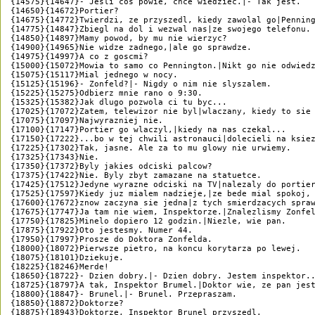
{14575}{14647}- Jesli cos powie, chce wiedziec.|- Tak jest.

{14650}{14672}Portier?

{14675}{14772}Twierdzi, ze przyszedl, kiedy zawolal go|Penning
{14775}{14847}Zbiegl na dol i wezwal nas|ze swojego telefonu.

{14850}{14897}Mamy powod, by mu nie wierzyc?

{14900}{14965}Nie widze zadnego,|ale go sprawdze.

{14975}{14997}A co z goscmi?

{15000}{15072}Mowia to samo co Pennington.|Nikt go nie odwiedz
{15075}{15117}Mial jednego w nocy.

{15125}{15196}- Zonfeld?|- Nigdy o nim nie slyszalem.

{15225}{15275}Odbierz mnie rano o 9:30.

{15325}{15382}Jak dlugo pozwola ci tu byc...

{17025}{17072}Zatem, telewizor nie byl|wlaczany, kiedy to sie 
{17075}{17097}Najwyrazniej nie.

{17100}{17147}Portier go wlaczyl,|kiedy na nas czekal...

{17150}{17222}...bo w tej chwili astronauci|dolecieli na ksiez
{17225}{17302}Tak, jasne. Ale za to mu glowy nie urwiemy.

{17325}{17343}Nie.

{17350}{17372}Byly jakies odciski palcow?

{17375}{17422}Nie. Byly zbyt zamazane na statuetce.

{17425}{17512}Jedyne wyrazne odciski na TV|nalezaly do portier
{17525}{17597}Kiedy juz mialem nadzieje,|ze bede mial spokoj,

{17600}{17672}znow zaczyna sie jedna|z tych smierdzacych spraw
{17675}{17747}Ja tam nie wiem, Inspektorze.|Znalezlismy Zonfel
{17750}{17825}Minelo dopiero 12 godzin.|Niezle, wie pan.

{17875}{17922}Oto jestesmy. Numer 44.

{17950}{17997}Prosze do Doktora Zonfelda.

{18000}{18072}Pierwsze pietro, na koncu korytarza po lewej.

{18075}{18101}Dziekuje.

{18225}{18246}Merde!

{18650}{18722}- Dzien dobry.|- Dzien dobry. Jestem inspektor..
{18725}{18797}A tak, Inspektor Brumel.|Doktor wie, ze pan jest
{18800}{18847}- Brunel.|- Brunel. Przepraszam.

{18850}{18872}Doktorze?

{18875}{18943}Doktorze, Inspektor Brunel przyszedl.
