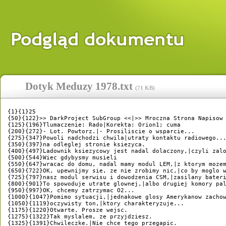
Dotyk Meduzy 1978.txt
(
71 KB
)
{1}{1}25

{50}{122}>> DarkProject SubGroup <<|>> Mroczna Strona Napisow 
{125}{196}Tlumaczenie: Rado|Korekta: Orion1; cuma

{200}{272}- Lot. Powtorz.|- Prosiliscie o wsparcie...

{275}{347}Powoli nadchodzi chwila|utraty kontaktu radiowego...
{350}{397}na odleglej stronie ksiezyca.

{400}{497}Ladownik ksiezycowy jest nadal dolaczony,|czyli zalo
{500}{544}Wiec gdybysmy musieli

{550}{647}wracac do domu, nadal mamy modul LEM,|z ktorym mozem
{650}{722}OK, upewnijmy sie, ze nie zrobimy nic,|co by moglo w
{725}{797}nasz modul serwisu i dowodzenia CSM,|zasilany bateri
{800}{901}To spowoduje utrate glownej,|albo drugiej komory pal
{950}{997}OK, chcemy zatrzymac O2...

{1000}{1047}Pomimo sytuacji,|jednakowe glosy Amerykanow zachow
{1050}{1119}oczywisty ton,|ktory charakteryzuje...

{1175}{1220}Otwarte. Prosze wejsc.

{1275}{1322}Tak myslalem, ze przyjdziesz.

{1325}{1391}Chwileczke.|Nie chce tego przegapic.
