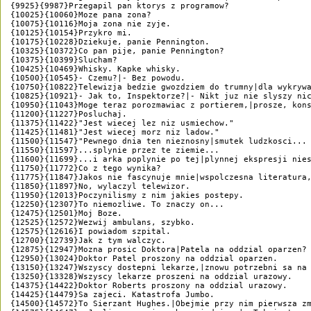
{9925}{9987}Przegapil pan ktorys z programow?

{10025}{10060}Moze pana zona?

{10075}{10116}Moja zona nie zyje.

{10125}{10154}Przykro mi.

{10175}{10228}Dziekuje, panie Pennington.

{10325}{10372}Co pan pije, panie Pennington?

{10375}{10399}Slucham?

{10425}{10469}Whisky. Kapke whisky.

{10500}{10545}- Czemu?|- Bez powodu.

{10750}{10822}Telewizja bedzie gwozdziem do trumny|dla wykrywa
{10825}{10921}- Jak to, Inspektorze?|- Nikt juz nie slyszy nic
{10950}{11043}Moge teraz porozmawiac z portierem,|prosze, kons
{11200}{11227}Posluchaj.

{11375}{11422}"Jest wiecej lez niz usmiechow."

{11425}{11481}"Jest wiecej morz niz ladow."

{11500}{11547}"Pewnego dnia ten nieznosny|smutek ludzkosci...

{11550}{11597}...splynie przez te ziemie...

{11600}{11699}...i arka poplynie po tej|plynnej ekspresji nies
{11750}{11772}Co z tego wynika?

{11775}{11847}Jakos nie fascynuje mnie|wspolczesna literatura,
{11850}{11897}No, wylaczyl telewizor.

{11950}{12013}Poczynilismy z nim jakies postepy.

{12250}{12307}To niemozliwe. To znaczy on...

{12475}{12501}Moj Boze.

{12525}{12572}Wezwij ambulans, szybko.

{12575}{12616}I powiadom szpital.

{12700}{12739}Jak z tym walczyc.

{12875}{12947}Mozna prosic Doktora|Patela na oddzial oparzen?

{12950}{13024}Doktor Patel proszony na oddzial oparzen.

{13150}{13247}Wszyscy dostepni lekarze,|znowu potrzebni sa na 
{13250}{13328}Wszyscy lekarze proszeni na oddzial urazowy.

{14375}{14422}Doktor Roberts proszony na oddzial urazowy.

{14425}{14479}Sa zajeci. Katastrofa Jumbo.

{14500}{14572}To Sierzant Hughes.|Obejmie przy nim pierwsza zm