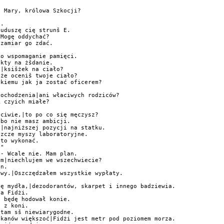
 Mary, królowa Szkocji?

.

uduszę cię strunš E.

Mogę oddychać?

zamiar go zdać.

o wspomaganie pamięci.

kty na żšdanie.

|ksišżek na ciało?

że oceniš twoje ciało?

kiemu jak ja zostać oficerem?

ochodzenia|ani właciwych rodziców?

 czyich miałe?

ciwie,|to po co się męczysz?

bo nie masz ambicji.

|najniższej pozycji na statku.

zcze myszy laboratoryjne.

to wykonać.

"

- Wcale nie. Mam plan.

m|niechlujem we wszechwiecie?

n.

wy.|Oszczędzałem wszystkie wypłaty.



ę mydła,|dezodorantów, skarpet i innego badziewia.

a Fidżi.

 będę hodował konie.

 z koni.

tam sš niewiarygodne.

kanów większoć|Fidżi jest metr pod poziomem morza.
