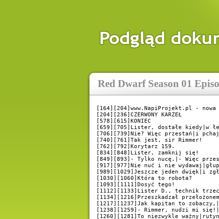
Red Dwarf Season 01 Episo
[164][204]www.NapiProjekt.pl - nowa 
[204][236]CZERWONY KARZEŁ

[578][615]KONIEC

[659][705]Lister, dostałe kiedy|w łe
[706][739]Nie? Więc przestań|i pchaj
[740][761]Tak jest, sir Rimmer!

[762][792]Korytarz 159.

[834][848]Lister, zamknij się!

[849][893]- Tylko nucę.|- Więc przes
[917][977]Nie nuć i nie wydawaj|głup
[989][1029]Jeszcze jeden dwięk|i zgł
[1030][1060]Która to robota?

[1093][1111]Dosyć tego!

[1112][1133]Lister D., technik trzec
[1134][1216]Przeszkadzał przełożonem
[1217][1237]Jak kapitan to zobaczy,|
[1238][1259]- Rimmer, nudzi mi się!|
[1260][1281]To niezwykle ważny|rutyn