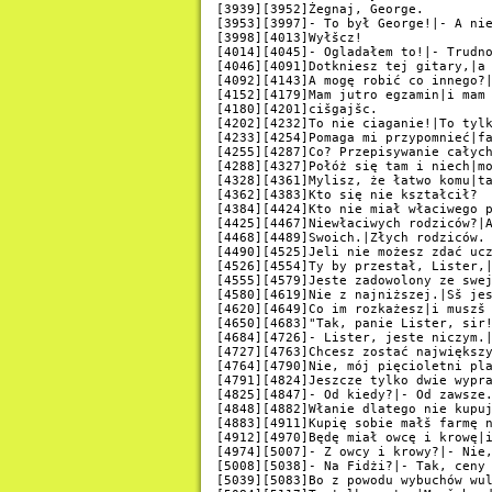
[3939][3952]Żegnaj, George.

[3953][3997]- To był George!|- A nie
[3998][4013]Wyłšcz!

[4014][4045]- Ogladałem to!|- Trudno
[4046][4091]Dotkniesz tej gitary,|a 
[4092][4143]A mogę robić co innego?|
[4152][4179]Mam jutro egzamin|i mam 
[4180][4201]cišgajšc.

[4202][4232]To nie ciaganie!|To tylk
[4233][4254]Pomaga mi przypomnieć|fa
[4255][4287]Co? Przepisywanie całych
[4288][4327]Połóż się tam i niech|mo
[4328][4361]Mylisz, że łatwo komu|ta
[4362][4383]Kto się nie kształcił?

[4384][4424]Kto nie miał właciwego p
[4425][4467]Niewłaciwych rodziców?|A
[4468][4489]Swoich.|Złych rodziców.

[4490][4525]Jeli nie możesz zdać ucz
[4526][4554]Ty by przestał, Lister,|
[4555][4579]Jeste zadowolony ze swej
[4580][4619]Nie z najniższej.|Sš jes
[4620][4649]Co im rozkażesz|i muszš 
[4650][4683]"Tak, panie Lister, sir!
[4684][4726]- Lister, jeste niczym.|
[4727][4763]Chcesz zostać największy
[4764][4790]Nie, mój pięcioletni pla
[4791][4824]Jeszcze tylko dwie wypra
[4825][4847]- Od kiedy?|- Od zawsze.
[4848][4882]Włanie dlatego nie kupuj
[4883][4911]Kupię sobie małš farmę n
[4912][4970]Będę miał owcę i krowę|i
[4974][5007]- Z owcy i krowy?|- Nie,
[5008][5038]- Na Fidżi?|- Tak, ceny 
[5039][5083]Bo z powodu wybuchów wul