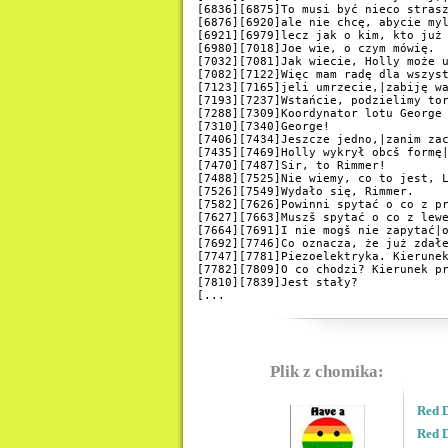
[6836][6875]To musi być nieco strasz
[6876][6920]ale nie chcę, abycie myl
[6921][6979]lecz jak o kim, kto już 
[6980][7018]Joe wie, o czym mówię.

[7032][7081]Jak wiecie, Holly może u
[7082][7122]Więc mam radę dla wszyst
[7123][7165]jeli umrzecie,|zabiję wa
[7193][7237]Wstańcie, podzielimy tor
[7288][7309]Koordynator lotu George 
[7310][7340]George!

[7406][7434]Jeszcze jedno,|zanim zac
[7435][7469]Holly wykrył obcš formę|
[7470][7487]Sir, to Rimmer!

[7488][7525]Nie wiemy, co to jest, L
[7526][7549]Wydało się, Rimmer.

[7582][7626]Powinni spytać o co z pr
[7627][7663]Muszš spytać o co z lewe
[7664][7691]I nie mogš nie zapytać|o
[7692][7746]Co oznacza, że już zdałe
[7747][7781]Piezoelektryka. Kierunek
[7782][7809]O co chodzi? Kierunek pr
[7810][7839]Jest stały?

[...
Plik z chomika:
Red D
Red D