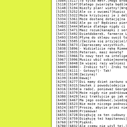
[5084][5117]To tylko metr.|Mogš brod
[5118][5147]Dlatego zwierzęta będš|m
[5148][5194]Niezły plan! wietny!|Wrę
[5195][5252]Ale co z owcami?|Kupisz 
[5253][5322]Może krzyżujesz je z del
[5334][5361]Może dostanę dotację|na 
[5362][5402]Ale po co? Będziesz pier
[5403][5444]Włanie dlatego nigdy ci 
[5445][5471]Masz rozum|kanapki z ser
[5472][5492]Dzieńdoberek, farmerze L
[5493][5545]Płynę do sklepu swojš ło
[5546][5585]/Zaczyna się przyjęcie|/
[5586][5673]/Zapraszamy wszystkich, 
[5838][5896]- Widzielicie rękę Rimme
[5897][5935]Petersen, masz monetę?

[5941][5966]To nowy test na intelige
[5967][5996]Musisz wbić sobie|monetę
[5997][6048]Im więcej razy walniesz 
[6049][6080]- Zrobisz to?|- Zrobi to
[6081][6111]- Gotowy?|- Tak!

[6112][6138]Zaczynaj!

[6139][6169]Dawaj!

[6244][6277]Dzi mamy dzień zarówno s
[6278][6315]Smutek z powodu|odejcia 
[6316][6350]a radoć, ponieważ George
[6351][6379]Może nigdy nie podróżowa
[6380][6429]lecz traktujcie go jak n
[6430][6467]Ma jego osobowoć,|wiedzę
[6468][6523]Nie może niczego podnosi
[6524][6577]Proszę, abycie przez nie
[6578][6609]Przemowa!

[6655][6728]Dziękuję za ten cudowny 
[6729][6759]Dziękuję też kapitanowi|
[6760][6779]Pięknš.

[6780][6832]Ale czemu nie użył tej,|