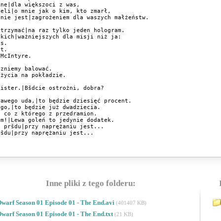
ne|dla większoci z was,

eli|o mnie jak o kim, kto zmarł,

nie jest|zagrożeniem dla waszych małżeństw.

trzymać|na raz tylko jeden hologram.

kich|ważniejszych dla misji niż ja:

s.

t.

McIntyre.

zniemy balować.

życia na pokładzie.

ister.|Bšdcie ostrożni, dobra?

awego uda,|to będzie dziesięć procent.

go,|to będzie już dwadziecia.

 co z którego z przedramion.

m!|Lewa goleń to jedynie dodatek.

 pršdu|przy naprężaniu jest...

šdu|przy naprężaniu jest...

Inne pliki z tego folderu:
warf Season 01 Episode 01 - The End.avi
(401407 KB)
warf Season 01 Episode 01 - The End.txt
(21 KB)