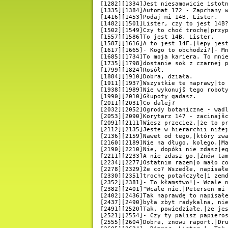
[1282][1334]Jest niesamowicie istotn
[1335][1384]Automat 172 - Zapchany w
[1416][1453]Podaj mi 14B, Lister.

[1482][1501]Lister, czy to jest 14B?
[1502][1549]Czy to choć trochę|przyp
[1557][1586]To jest 14B, Lister.

[1587][1616]A to jest 14F.|lepy jest
[1617][1665]- Kogo to obchodzi?|- Mn
[1685][1734]To moja kariera. To mnie
[1735][1798]dostanie sok z czarnej p
[1799][1824]Rosół.

[1884][1910]Dobra, działa.

[1911][1937]Wszystkie te naprawy|to 
[1938][1989]Nie wykonujš tego roboty
[1990][2010]Głupoty gadasz.

[2011][2031]Co dalej?

[2032][2052]Ogrody botaniczne - wadl
[2053][2090]Korytarz 147 - zacinajšc
[2091][2111]Wiesz przecież,|że to pr
[2112][2135]Jeste w hierarchii niżej
[2136][2159]Nawet od tego,|który zwa
[2160][2189]Nie na długo, kolego.|Ma
[2190][2210]Nie, dopóki nie zdasz|eg
[2211][2233]A nie zdasz go.|Znów tam
[2234][2277]Ostatnim razem|o mało co
[2278][2329]Że co? Wszedłe, napisałe
[2330][2351]trochę potańczyłe|i zemd
[2352][2381]- To kłamstwo!|- Wcale n
[2382][2401]"Wcale nie.|Petersen mi 
[2402][2436]Tak naprawdę to napisałe
[2437][2490]była zbyt radykalna, nie
[2491][2520]Tak, powiedziałe,|że jes
[2521][2554]- Czy ty palisz papieros
[2555][2604]Dobra, znowu raport.|Dru