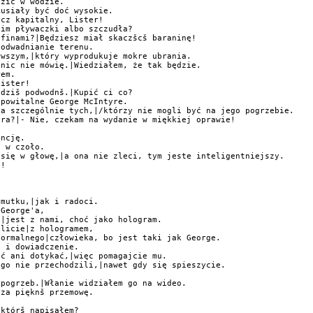
zić w wodzie.

usiały być doć wysokie.

cz kapitalny, Lister!

im pływaczki albo szczudła?

finami?|Będziesz miał skaczšcš baraninę!

odwadnianie terenu.

wszym,|który wyprodukuje mokre ubrania.

nic nie mówię.|Wiedziałem, że tak będzie.

em.

ister!

dziš podwodnš.|Kupić ci co?

powitalne George McIntyre.

a szczególnie tych,|/którzy nie mogli być na jego pogrzebie.

ra?|- Nie, czekam na wydanie w miękkiej oprawie!

ncję.

 w czoło.

się w głowę,|a ona nie zleci, tym jeste inteligentniejszy.

!

mutku,|jak i radoci.

George'a,

|jest z nami, choć jako hologram.

licie|z hologramem,

ormalnego|człowieka, bo jest taki jak George.

 i dowiadczenie.

ć ani dotykać,|więc pomagajcie mu.

go nie przechodzili,|nawet gdy się spieszycie.

pogrzeb.|Włanie widziałem go na wideo.

za pięknš przemowę.

którš napisałem?
