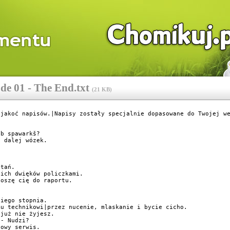
de 01 - The End.txt
(
21 KB
)
jakoć napisów.|Napisy zostały specjalnie dopasowane do Twojej we
b spawarkš?

 dalej wózek.

tań.

ich dwięków policzkami.

oszę cię do raportu.

iego stopnia.

u technikowi|przez nucenie, mlaskanie i bycie cicho.

już nie żyjesz.

- Nudzi?

owy serwis.
