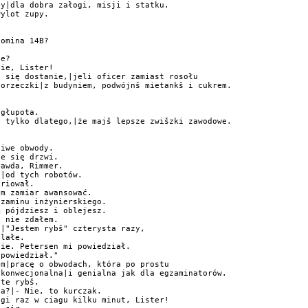
y|dla dobra załogi, misji i statku.

ylot zupy.



omina 14B?

e?

ie, Lister!

 się dostanie,|jeli oficer zamiast rosołu

orzeczki|z budyniem, podwójnš mietankš i cukrem.

głupota.

 tylko dlatego,|że majš lepsze zwišzki zawodowe.

iwe obwody.

e się drzwi.

awda, Rimmer.

|od tych robotów.

riował.

m zamiar awansować.

zaminu inżynierskiego.

 pójdziesz i oblejesz.

 nie zdałem.

|"Jestem rybš" czterysta razy,

lałe.

ie. Petersen mi powiedział.

powiedział."

m|pracę o obwodach, która po prostu

konwecjonalna|i genialna jak dla egzaminatorów.

te rybš.

a?|- Nie, to kurczak.

gi raz w ciagu kilku minut, Lister!
