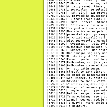
[2605][2624]- Rimmer, Lister.|- Tak,
[2625][2648]Todhunter do nas zajrzał
[2649][2684]W rzeczy samej.|Rimmer, 
[2685][2733]i zobaczyłem, że zgłosił
[2734][2788]- Tak, sir.|- 123 przypa
[2789][2837]39 przypadków opuszczeni
[2838][2867]- i jednš próbę buntu.|-
[2868][2894]- Bunt, Lister?|- Stanšł
[2895][2930]- Złoliwie, chcšc mnie z
[2931][2963]Jak jest możliwe stanšć|
[2964][2993]Nie stanšłe mi na palcu,
[2994][3021]przeszkadzajšc tym samym
[3022][3047]On chciał rozwalić mojš 
[3048][3079]Więc zeskoczyłe z górnej
[3080][3102]- Wystarczy.|- Jeli byłb
[3103][3144]musiałbym podskakiwać, w
[3145][3169]- Skończyłe?|- Nie jeste
[3170][3188]Nie domagam się|kary mie
[3189][3209]Na statku jest 169 osób.
[3210][3243]Rimmer, jeste przełożony
[3244][3279]Próbowałem, sir.|Nie jes
[3280][3305]Próbowałem szanować Rimm
[3306][3334]On jest takim bucem.

[3335][3366]Słyszał to pan?|Lister, 
[3367][3400]co grozi za nazwanie|prz
[3401][3444]Ale, Rimmer, ty jeste bu
[3453][3531]Słyszał to pan! Z całym 
[3532][3573]Zebralimy się dzi, aby o
[3574][3599]George był znakomitym of
[3600][3623]i najlepszym przyjaciele
[3624][3657]Będzie nam go brakować|b
[3658][3718]Teraz oddajemy jego proc
[3719][3773]Żegnaj, George,|będzie n
[3797][3838]To muzyka, którš sobie ż
[3897][3916]To McIntyre.
