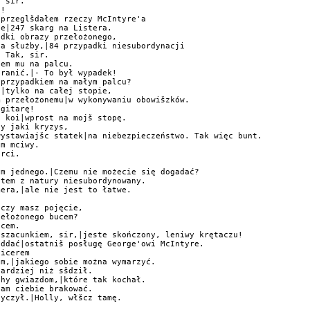
 sir.

!

przeglšdałem rzeczy McIntyre'a

e|247 skarg na Listera.

dki obrazy przełożonego,

a służby,|84 przypadki niesubordynacji

 Tak, sir.

em mu na palcu.

ranić.|- To był wypadek!

przypadkiem na małym palcu?

|tylko na całej stopie,

 przełożonemu|w wykonywaniu obowišzków.

gitarę!

 koi|wprost na mojš stopę.

y jaki kryzys,

ystawiajšc statek|na niebezpieczeństwo. Tak więc bunt.

m mciwy.

rci.



m jednego.|Czemu nie możecie się dogadać?

tem z natury niesubordynowany.

era,|ale nie jest to łatwe.

czy masz pojęcie,

ełożonego bucem?

cem.

szacunkiem, sir,|jeste skończony, leniwy krętaczu!

ddać|ostatniš posługę George'owi McIntyre.

icerem

m,|jakiego sobie można wymarzyć.

ardziej niż sšdził.

hy gwiazdom,|które tak kochał.

am ciebie brakować.

yczył.|Holly, włšcz tamę.
