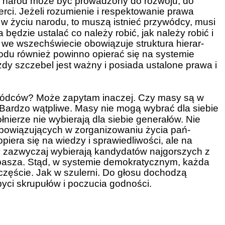
d, naród może być prowadzony do rozwoju, do
erci. Jeżeli rozumienie i respektowanie prawa
e w życiu narodu, to muszą istnieć przywódcy, musi
ra będzie ustalać co należy robić, jak należy robić i
 we wszechświecie obowiązuje struktura hierar-
odu również powinno opierać się na systemie
dy szczebel jest ważny i posiada ustalone prawa i
wódców? Może zapytam inaczej. Czy masy są w
Bardzo wątpliwe. Masy nie mogą wybrać dla siebie
nierze nie wybierają dla siebie generałów. Nie
bowiązujących w zorganizowaniu życia pań-
iera się na wiedzy i sprawiedliwości, ale na
y zazwyczaj wybierają kandydatów najgorszych z
abasza. Stąd, w systemie demokratycznym, każda
częście. Jak w szulerni. Do głosu dochodzą
yci skrupułów i poczucia godności.