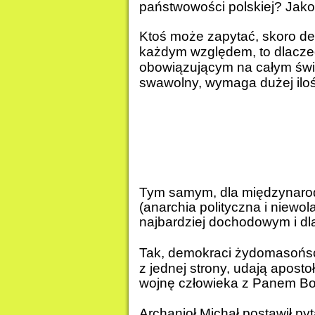
państwowości polskiej? Jako
Ktoś może zapytać, skoro de
każdym względem, to dlacze
obowiązującym na całym świe
swawolny, wymaga dużej ilości
Tym samym, dla międzynarod
(anarchia polityczna i niew
najbardziej dochodowym i dla
Tak, demokraci żydomasońscy
z jednej strony, udają aposto
wojnę człowieka z Panem B
Archanioł Michał postawił py