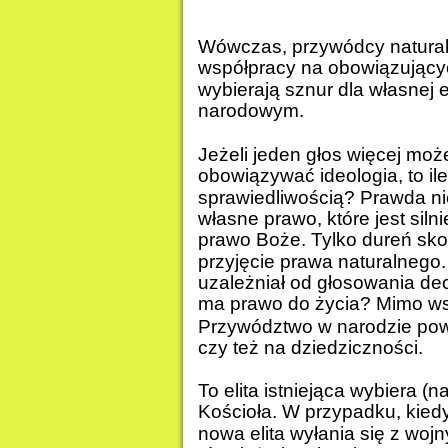
Wówczas, przywódcy natural
współpracy na obowiązującyc
wybierają sznur dla własne
narodowym.
Jeżeli jeden głos więcej mo
obowiązywać ideologia, to i
sprawiedliwością? Prawda nie
własne prawo, które jest siln
prawo Boże. Tylko dureń sk
przyjęcie prawa naturalnego
uzależniał od głosowania decy
ma prawo do życia? Mimo wsz
Przywództwo w narodzie powi
czy też na dziedziczności.
To elita istniejąca wybiera 
Kościoła. W przypadku, kied
nowa elita wyłania się z wojn