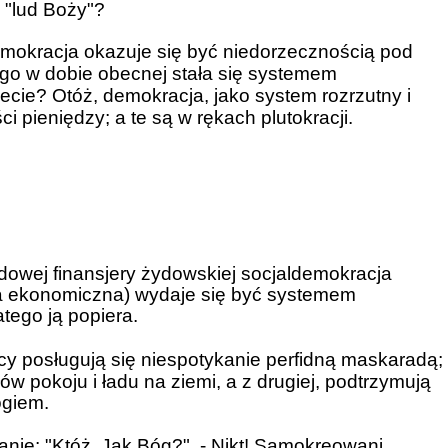
 "lud Boży"?
mokracja okazuje się być niedorzecznością pod
go w dobie obecnej stała się systemem
cie? Otóż, demokracja, jako system rozrzutny i
 pieniędzy; a te są w rękach plutokracji.   
owej finansjery żydowskiej socjaldemokracja
ola ekonomiczna) wydaje się być systemem
tego ją popiera.
 posługują się niespotykanie perfidną maskaradą;
łów pokoju i ładu na ziemi, a z drugiej, podtrzymują
ogiem.
tanie: "Któż, Jak Bóg?". - Nikt! Samokreowani