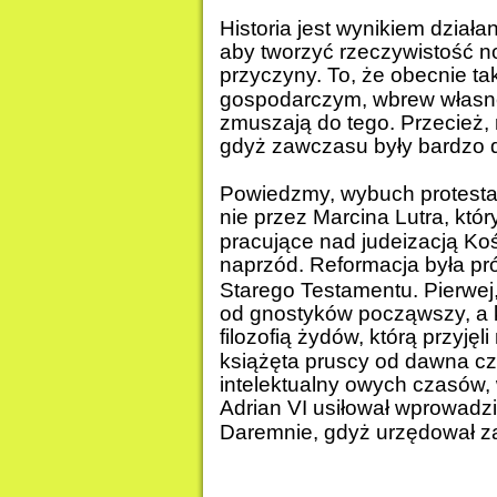
Historia jest wynikiem działa
aby tworzyć rzeczywistość n
przyczyny. To, że obecnie ta
gospodarczym, wbrew własnej w
zmuszają do tego. Przecież, 
gdyż zawczasu były bardzo 
Powiedzmy, wybuch protestan
nie przez Marcina Lutra, który
pracujące nad judeizacją Ko
naprzód. Reformacja była p
Starego Testamentu. Pierwej,
od gnostyków począwszy, a k
filozofią żydów, którą przyję
książęta pruscy od dawna czek
intelektualny owych czasów,
Adrian VI usiłował wprowadzi
Daremnie, gdyż urzędował za