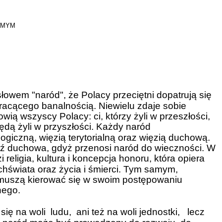
OMYM
łowem "naród", że Polacy przeciętni dopatrują się
tracącego banalnością. Niewielu zdaje sobie
wią wszyscy Polacy: ci, którzy żyli w przeszłości,
będą żyli w przyszłości. Każdy naród
logiczną, więzią terytorialną oraz więzią duchową.
ięź duchowa, gdyż przenosi naród do wieczności. W
religia, kultura i koncepcja honoru, która opiera
chświata oraz życia i śmierci. Tym samym,
 muszą kierować się w swoim postępowaniu
nego.
ę na woli  ludu,  ani też na woli jednostki,   lecz