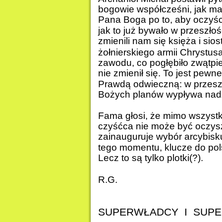
bogowie współcześni, jak mas
Pana Boga po to, aby oczyści
jak to już bywało w przeszło
zmienili nam się księża i si
żołnierskiego armii Chrystusa
zawodu, co pogłębiło zwątpi
nie zmienił się. To jest pew
Prawdą odwieczną: w przeszło
Bożych planów wypływa nadzi
Fama głosi, że mimo wszyst
czyśćca nie może być oczys
zainauguruje wybór arcybis
tego momentu, klucze do po
Lecz to są tylko plotki(?).
R.G.
SUPERWŁADCY  I  SUP