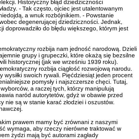
ekcji. Historyczny błąd dziedziczności
ładzy. - Tak często, ojciec jest utalentowanym
 niedojdą, a wnuk rozbójnikiem. - Powstanie
wobec degenerującej dziedziczności. Jednak,
ji doprowadziło do błędu większego, którym jest
mokratyczny rozbija nam jedność narodową. Dzieli
jemnie grupy i grupeczki, które okażą się bezsilne
li historycznej (jak we wrześniu 1939 roku).
demokratyczny rozbija ciągłość rozwojową narodu.
 wysiłki swoich rywali. Pięćdziesiąt jeden procent
ialniejsze pomysły i najszczersze chęci. Tutaj,
m wyborców, a raczej tych, którzy manipulują
awia naród autorytetów, gdyż w obawie przed
 nie są w stanie karać złodziei i oszustów.
nawczej.
kim prawem mamy być zrównani z naszymi
ść wymaga, aby rzeczy nierówne traktować w
wem żydzi mają być autorami zagłady