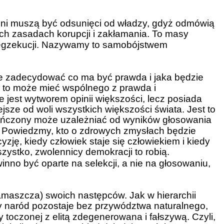
ni muszą być odsunięci od władzy, gdyż odmówią
h zasadach korupcji i zakłamania. To masy
j egzekucji. Nazywamy to samobójstwem
że zadecydować co ma być prawda i jaka będzie
le to może mieć wspólnego z prawda i
 jest wytworem opinii większości, lecz posiada
iejsze od woli wszystkich większości świata. Jest to
ończony może uzależniać od wyników głosowania
. Powiedzmy, kto o zdrowych zmysłach będzie
zję, kiedy człowiek staje się człowiekiem i kiedy
ystko, zwolennicy demokracji to robią.
nno być oparte na selekcji, a nie na głosowaniu,
(namaszcza) swoich następców. Jak w hierarchii
y naród pozostaje bez przywództwa naturalnego,
y toczonej z elitą zdegenerowana i fałszywą. Czyli,