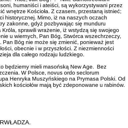
oni, humaniści i ateiści, są wykorzystywani przez
ć wnętrze Kościoła. Z czasem, przestaną istnieć;
ści historycznej. Mimo, iż na naszych oczach
ostry zakonne, gdyż pozbywając się munduru
 Króla, sprawili wrażenie, iż wstydzą się swojego
enie u wiernych, Pan Bóg, Stwórca wszechrzeczy,
ne. Pan Bóg nie może się zmienić, ponieważ jest
ści, obecnie i w przyszłości. Z niezmienności
eja dla całego rodzaju ludzkiego.
ko będziemy mieli masońską New Age.  Bez
zczenia. W Polsce, novus ordo seclorum
kupa Henryka Muszyńskiego na Prymasa Polski. Od
lskich kościołów mają być zdeponowane u rabinów.
ERWŁADZA.