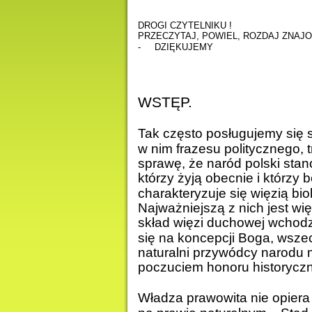
DROGI CZYTELNIKU !
PRZECZYTAJ, POWIEL, ROZDAJ ZNAJ
-
DZIĘKUJEMY
WSTĘP.
Tak często posługujemy się s
w nim frazesu politycznego, 
sprawę, że naród polski stano
którzy żyją obecnie i którzy 
charakteryzuje się więzią bio
Najważniejszą z nich jest w
skład więzi duchowej wchodzi 
się na koncepcji Boga, wsze
naturalni przywódcy narodu
poczuciem honoru historycz
Władza prawowita nie opiera si