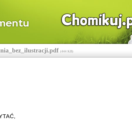
a_bez_ilustracji.pdf
(
444 KB
)
YTAĆ,