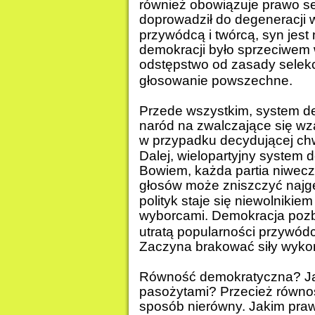
również obowiązuje prawo sel
doprowadził do degeneracji w
przywódcą i twórcą, syn jest
demokracji było sprzeciwem 
odstępstwo od zasady selekc
głosowanie powszechne.
Przede wszystkim, system de
naród na zwalczające się wza
w przypadku decydującej chwi
Dalej, wielopartyjny system 
Bowiem, każda partia niweczy
głosów może zniszczyć najgen
polityk staje się niewolnikie
wyborcami. Demokracja pozb
utratą popularności przywódcy
Zaczyna brakować siły wyko
Równość demokratyczna? Ja
pasożytami? Przecież równo
sposób nierówny. Jakim pra