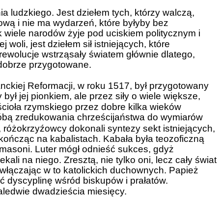
nia ludzkiego. Jest dziełem tych, którzy walczą,
ową i nie ma wydarzeń, które byłyby bez
k wiele narodów żyje pod uciskiem politycznym i
oli, jest dziełem sił istniejących, które
rewolucje wstrząsały światem głównie dlatego,
dobrze przygotowane.
ckiej Reformacji, w roku 1517, był przygotowany
 był jej pionkiem, ale przez siły o wiele większe,
ścioła rzymskiego przez dobre kilka wieków
róbą zredukowania chrześcijaństwa do wymiarów
 różokrzyźowcy dokonali syntezy sekt istniejących,
ończąc na kabalistach. Kabała była teozoficzną
li masoni. Luter mógł odnieść sukces, gdyż
ali na niego. Zresztą, nie tylko oni, lecz cały świat
 włączając w to katolickich duchownych. Papież
ć dyscyplinę wśród biskupów i prałatów.
ledwie dwadzieścia miesięcy.