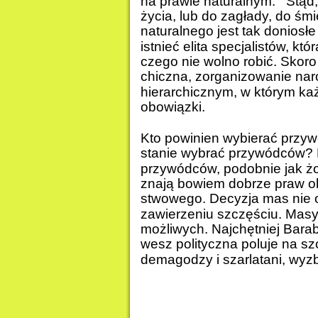
na prawie naturalnym.   Stą
życia, lub do zagłady, do śmi
naturalnego jest tak doniosł
istnieć elita specjalistów, któ
czego nie wolno robić. Skoro
chiczna, zorganizowanie nar
hierarchicznym, w którym każ
obowiązki.
Kto powinien wybierać przy
stanie wybrać przywódców? 
przywódców, podobnie jak żoł
znają bowiem dobrze praw o
stwowego. Decyzja mas nie op
zawierzeniu szczęściu. Mas
możliwych. Najchętniej Bar
wesz polityczna poluje na sz
demagodzy i szarlatani, wyzb